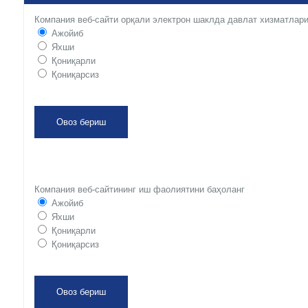
Компания веб-сайти орқали электрон шаклда давлат хизматлари
Ажойиб
Яхши
Қониқарли
Қониқарсиз
Компания веб-сайтининг иш фаолиятини баҳоланг
Ажойиб
Яхши
Қониқарли
Қониқарсиз