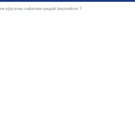
ни кўрсатиш сифатини қандай баҳолайсиз ?