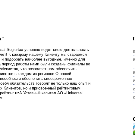
A"
sal Sug’urta» успешно ведет свою деятельность
 лет! К каждому нашему Клиенту мы стараемся
 и подобрать наиболее выгодные, именно для
За период работы нами были созданы филиалы во
збекистан, что позволяет нам обеспечить
иентов в каждом из регионов.О нашей
пособности обеспечить своевременное
себя обязательств говорят не только наш опыт и
х Клиентов, но и присвоенный рейтинговым
 рейтинг uzA.Уставный капитал АО «Universal
м.