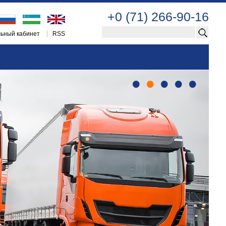
+0 (71) 266-90-16
ьный кабинет
RSS
•
•
•
•
•