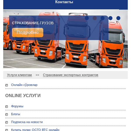
Контакты
•
•
•
•
•
СТРАХОВАНИЕ ГРУЗОВ
Подробно
Услуги клиентам
Страхование экспортных контрактов
>>
Онлайн сўровлар
ONLINE УСЛУГИ
Форумы
Блогы
Подписка на новости
Купить полис ОСГО ВТС онлайн