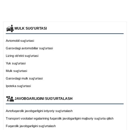
MULK SUG'URTASI
Avtomobil sug'urtasi
Garovdagi avtomobillar sug'urtasi
Lizing ob'ekti sug'urtasi
Yuk sug'urtasi
Mulk sug'urtasi
Garovdagi mulk sug'urtasi
Ipoteka sug'urtasi
JAVOBGARLIGINI SUG'URTALASH
Avtofuqarolik javobgarligini ixtiyoriy sug'urtalash
Transport vositalari egalarining fuqarolik javobgarligini majburiy sug'urta qilish
Fuqarolik javobgarligini sug'urtalash