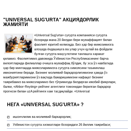
"UNIVERSAL SUG'URTA" АКЦИЯДОРЛИК
ЖАМИЯТИ
«Universal Sug’urta» суғурта компанияси суғурта
бозорида мана 20 йилдан бери муваффақият билан
фаолият юритиб келмоқда. Биз ҳар бир мижозимизга
алоҳида ёндашишга ва улар учун қулай ва фойдали
булган суғурта маҳсулотини танлашга харакат
қиламиз. Фаолиятимиз давомида Ўзбекистон Республикасининг барча
вилоятларида филиаллар очишга муваффақ бўлдик, бу эса ўз навбатида
ҳар бир минтақада мижозларимизга суғурта химоясини таъминлаш
имкониятини беради. Бизнинг молиявий барқарорлигимизни ҳамда ўз
мажбуриятларимизни ўз вақтида бажаришимизни нафақат бизнинг
тажрибамиз ва мижозларимиз биз тўғримизда билдирган ижобий фикрлари,
балки, «Ahbor-Reyting» рейтинг агентлиги томонидан берилган барқарор
прогнози билан uzA рейтинги хам тасдиқлайди. «Universal
НЕГА «UNIVERSAL SUG'URTA» ?
ишончлилик ва молиявий баркарорлик;
Узбекистон сугурта хизматлари бозоридаги 26 йиллик тажрибаси;