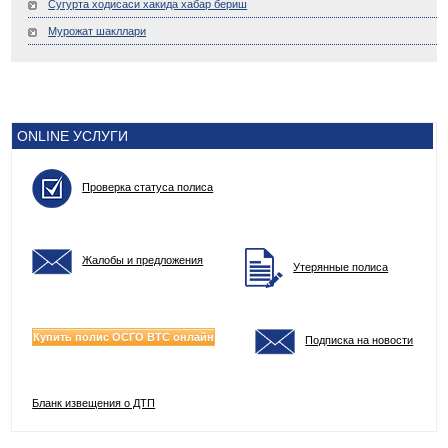
Сугурта ходисаси хакида хабар бериш
Мурожат шакллари
ONLINE УСЛУГИ
Проверка статуса полиса
Жалобы и предложения
Утерянные полиса
Купить полис ОСГО ВТС онлайн
Подписка на новости
Бланк извещения о ДТП