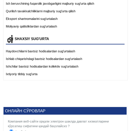
Ish beruvchining fuqarolik javobgarligini majburiy sug'urta qilish
Qurilish tavakkalchiliklarni majburiy sug'urta qilish
Eksport shartnomalarini sug'urtalash
Moliyaviy qaltisliklardan sug'urtalash
SHAXSIY SUG'URTA
Haydovchilarni baxtsiz hodisalardan sug'urtalash
Ishlab chiqarishdagi baxtsiz hodisalardan sug'urtalash
Ishchilar baxtsiz hodisalardan kollektiv sug'urtalash
Ixtiyoriy tibbiy sug'urta
ОНЛАЙН СЎРОВЛАР
Компания веб-сайти орқали электрон шаклда давлат хизматларини
кўрсатиш сифатини қандай баҳолайсиз ?