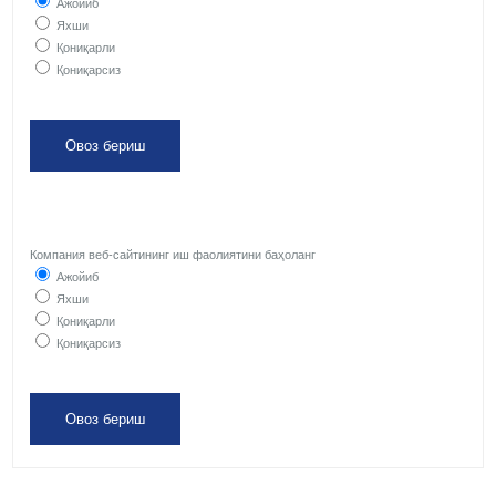
Ажойиб
Яхши
Қониқарли
Қониқарсиз
Компания веб-сайтининг иш фаолиятини баҳоланг
Ажойиб
Яхши
Қониқарли
Қониқарсиз