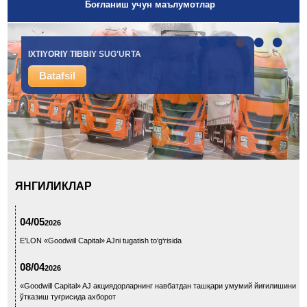
Боғланиш учун маълумотлар
•
•
•
•
•
IXTIYORIY TIBBIY SUG'URTA
YUK SUG'URTASI
Batafsil
Batafsil
ЯНГИЛИКЛАР
04/05
2026
E’LON «Goodwill Capital» AJni tugatish to‘g‘risida
08/04
2026
«Goodwill Capital» AJ акциядорларнинг навбатдан ташқари умумий йиғилишини
ўтказиш туғрисида ахборот