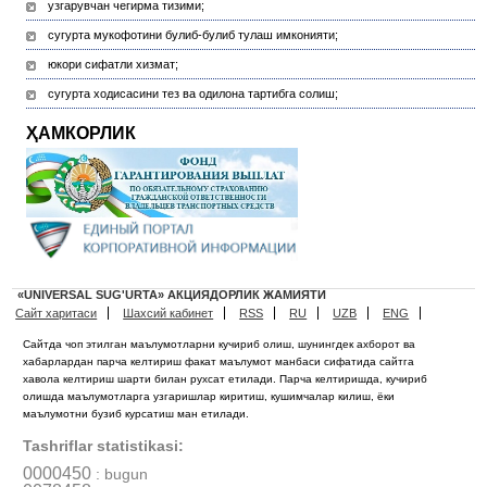
узгарувчан чегирма тизими;
сугурта мукофотини булиб-булиб тулаш имконияти;
юкори сифатли хизмат;
сугурта ходисасини тез ва одилона тартибга солиш;
ҲАМКОРЛИК
«UNIVERSAL SUG'URTA» АКЦИЯДОРЛИК ЖАМИЯТИ
Сайт харитаси
Шахсий кабинет
RSS
RU
UZB
ENG
Сайтда чоп этилган маълумотларни кучириб олиш, шунингдек ахборот ва
хабарлардан парча келтириш факат маълумот манбаси сифатида сайтга
хавола келтириш шарти билан рухсат етилади. Парча келтиришда, кучириб
олишда маълумотларга узгаришлар киритиш, кушимчалар килиш, ёки
маълумотни бузиб курсатиш ман етилади.
Tashriflar statistikasi:
0000450
: bugun