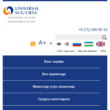
Суғуртанинг энг яхши
анъаналарига асосан
+0 (71) 266-90-16
A+
A-
Сайт харитаси
Шахсий кабинет
RSS
Бош саҳифа
Биз ҳақимизда
Мижозлар учун хизматлар
Суғурта агентларига