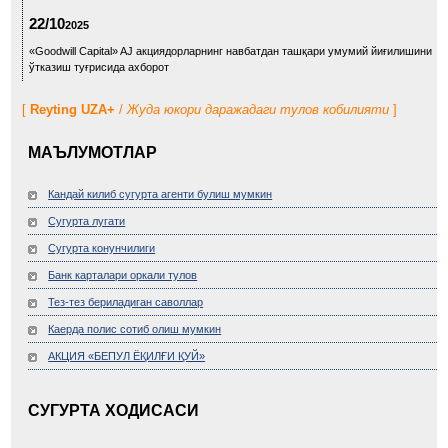
22/10
2025
«Goodwill Capital» AJ акциядорларнинг навбатдан ташқари умумий йиғилишини
ўтказиш туғрисида ахборот
[
Reyting UZA+
/
Жуда юкори даражадаги тулов кобилияти
]
МАЪЛУМОТЛАР
Кандай килиб сугурта агенти булиш мумкин
Сугурта лугати
Сугурта конунчилиги
Банк карталари оркали тулов
Тез-тез бериладиган саволлар
Каерда полис сотиб олиш мумкин
АКЦИЯ «БЕПУЛ ЁҚИЛҒИ ҚУЙ»
СУГУРТА ХОДИСАСИ