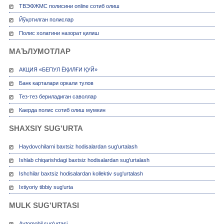
ТВЭФЖМС полисини online сотиб олиш
Йўқотилган полислар
Полис холатини назорат қилиш
МАЪЛУМОТЛАР
АКЦИЯ «БЕПУЛ ЁҚИЛҒИ ҚУЙ»
Банк карталари оркали тулов
Тез-тез бериладиган саволлар
Каерда полис сотиб олиш мумкин
SHAXSIY SUG'URTA
Haydovchilarni baxtsiz hodisalardan sug'urtalash
Ishlab chiqarishdagi baxtsiz hodisalardan sug'urtalash
Ishchilar baxtsiz hodisalardan kollektiv sug'urtalash
Ixtiyoriy tibbiy sug'urta
MULK SUG'URTASI
Avtomobil sug'urtasi