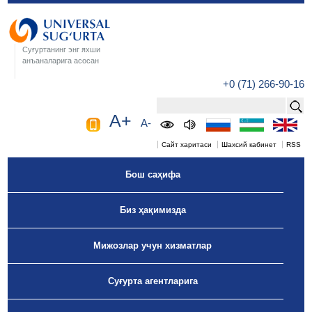
Суғуртанинг энг яхши
анъаналарига асосан
+0 (71) 266-90-16
A+
A-
Сайт харитаси
Шахсий кабинет
RSS
Бош саҳифа
Биз ҳақимизда
Мижозлар учун хизматлар
Суғурта агентларига