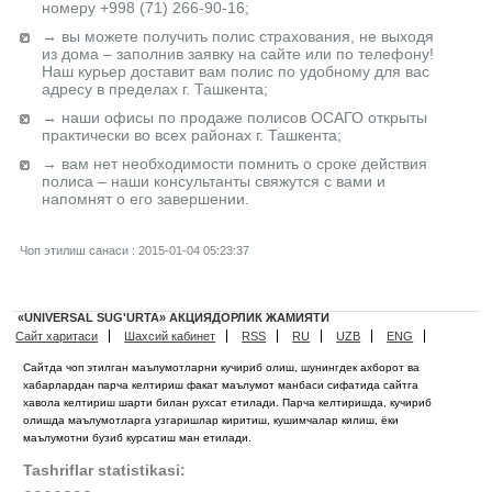
номеру +998 (71) 266-90-16;
→ вы можете получить полис страхования, не выходя
из дома – заполнив заявку на сайте или по телефону!
Наш курьер доставит вам полис по удобному для вас
адресу в пределах г. Ташкента;
→ наши офисы по продаже полисов ОСАГО открыты
практически во всех районах г. Ташкента;
→ вам нет необходимости помнить о сроке действия
полиса – наши консультанты свяжутся с вами и
напомнят о его завершении.
Чоп этилиш санаси : 2015-01-04 05:23:37
«UNIVERSAL SUG'URTA» АКЦИЯДОРЛИК ЖАМИЯТИ
Сайт харитаси
Шахсий кабинет
RSS
RU
UZB
ENG
Сайтда чоп этилган маълумотларни кучириб олиш, шунингдек ахборот ва
хабарлардан парча келтириш факат маълумот манбаси сифатида сайтга
хавола келтириш шарти билан рухсат етилади. Парча келтиришда, кучириб
олишда маълумотларга узгаришлар киритиш, кушимчалар килиш, ёки
маълумотни бузиб курсатиш ман етилади.
Tashriflar statistikasi: