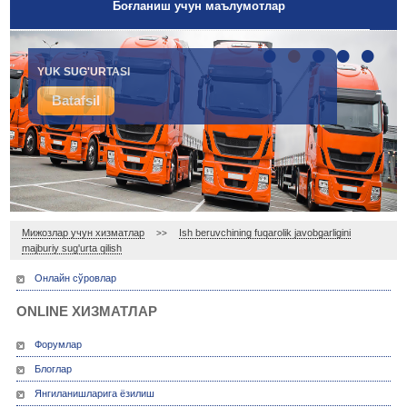
Боғланиш учун маълумотлар
•
•
•
•
•
IXTIYORIY TIBBIY SUG'URTA
YUK SUG'URTASI
Batafsil
Batafsil
Мижозлар учун хизматлар
Ish beruvchining fuqarolik javobgarligini
>>
majburiy sug'urta qilish
Онлайн сўровлар
ONLINE ХИЗМАТЛАР
Форумлар
Блоглар
Янгиланишларига ёзилиш