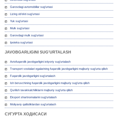
Garovdagi avtomobillar sug'urtasi
Lizing ob'ekti sug'urtasi
Yuk sug'urtasi
Mulk sug'urtasi
Garovdagi mulk sug'urtasi
Ipoteka sug'urtasi
JAVOBGARLIGINI SUG'URTALASH
Avtofuqarolik javobgarligini ixtiyoriy sug'urtalash
Transport vositalari egalarining fuqarolik javobgarligini majburiy sug'urta qilish
Fuqarolik javobgarligini sug'urtalash
Ish beruvchining fuqarolik javobgarligini majburiy sug'urta qilish
Qurilish tavakkalchiliklarni majburiy sug'urta qilish
Eksport shartnomalarini sug'urtalash
Moliyaviy qaltisliklardan sug'urtalash
СУГУРТА ХОДИСАСИ