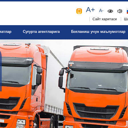
A+
A-
Сайт харитаси
Ша
матлар
Суғурта агентларига
Боғланиш учун маълумотлар