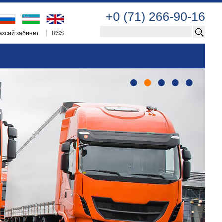
+0 (71) 266-90-16
хсий кабинет
RSS
•
•
•
•
•