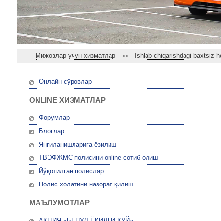
Мижозлар учун хизматлар
Ishlab chiqarishdagi baxtsiz h
>>
Онлайн сўровлар
ONLINE ХИЗМАТЛАР
Форумлар
Блоглар
Янгиланишларига ёзилиш
ТВЭФЖМС полисини online сотиб олиш
Йўқотилган полислар
Полис холатини назорат қилиш
МАЪЛУМОТЛАР
АКЦИЯ «БЕПУЛ ЁҚИЛҒИ ҚУЙ»