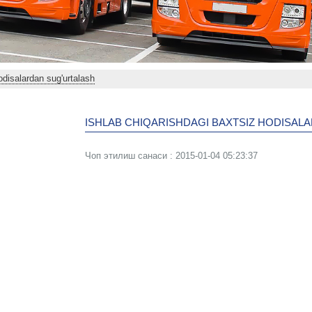
odisalardan sug'urtalash
ISHLAB CHIQARISHDAGI BAXTSIZ HODISAL
Чоп этилиш санаси : 2015-01-04 05:23:37