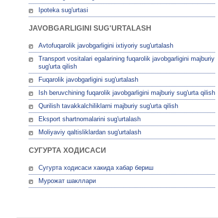
Ipoteka sug'urtasi
JAVOBGARLIGINI SUG'URTALASH
Avtofuqarolik javobgarligini ixtiyoriy sug'urtalash
Transport vositalari egalarining fuqarolik javobgarligini majburiy
sug'urta qilish
Fuqarolik javobgarligini sug'urtalash
Ish beruvchining fuqarolik javobgarligini majburiy sug'urta qilish
Qurilish tavakkalchiliklarni majburiy sug'urta qilish
Eksport shartnomalarini sug'urtalash
Moliyaviy qaltisliklardan sug'urtalash
СУГУРТА ХОДИСАСИ
Сугурта ходисаси хакида хабар бериш
Мурожат шакллари