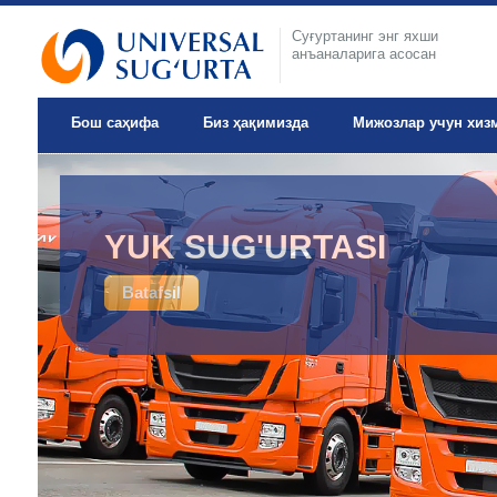
Суғуртанинг энг яхши
анъаналарига асосан
Бош саҳифа
Биз ҳақимизда
Мижозлар учун хиз
IXTIYORIY TIBBIY
YUK SUG'URTASI
SUG'URTA
Batafsil
Batafsil