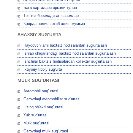
Банк карталари оркали тулов
Тез-тез бериладиган саволлар
Каерда полис сотиб олиш мумкин
SHAXSIY SUG'URTA
Haydovchilarni baxtsiz hodisalardan sug'urtalash
Ishlab chiqarishdagi baxtsiz hodisalardan sug'urtalash
Ishchilar baxtsiz hodisalardan kollektiv sug'urtalash
Ixtiyoriy tibbiy sug'urta
MULK SUG'URTASI
Avtomobil sug'urtasi
Garovdagi avtomobillar sug'urtasi
Lizing ob'ekti sug'urtasi
Yuk sug'urtasi
Mulk sug'urtasi
Garovdagi mulk sug'urtasi