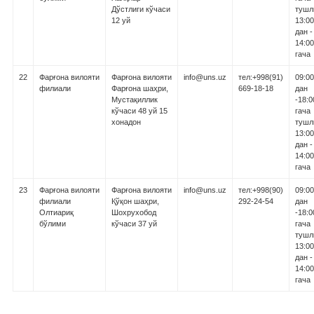
Дўстлиги кўчаси
тушл
12 уй
13:00
дан -
14:00
гача
22
Фарғона вилояти
Фарғона вилояти
info@uns.uz
тел:+998(91)
09:00
филиали
Фарғона шаҳри,
669-18-18
дан
Мустақиллик
-18:0
кўчаси 48 уй 15
гача
хонадон
тушл
13:00
дан -
14:00
гача
23
Фарғона вилояти
Фарғона вилояти
info@uns.uz
тел:+998(90)
09:00
филиали
Қўқон шаҳри,
292-24-54
дан
Олтиариқ
Шохрухобод
-18:0
бўлими
кўчаси 37 уй
гача
тушл
13:00
дан -
14:00
гача