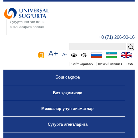
Суғуртанинг энг яхши
анъаналарига асосан
+0 (71) 266-90-16
A+
A-
Сайт харитаси
Шахсий кабинет
RSS
Бош саҳифа
Биз ҳақимизда
Мижозлар учун хизматлар
Суғурта агентларига