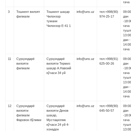
гача
3
Тошкент вилоят
Тошкент шаҳар
info@uns.uz
тел:+998(90)
09:00
филиали
Чилонзор
974-25-17
дан
тумани
-18:0
Чилонзор Е-41 1
гача
тушл
13:00
дан -
14:00
гача
11
Сурҳондарё
Сурҳондарё
info@uns.uz
тел:+998(91)
09:00
вилояти
вилояти Термиз
625-00-26
дан
филиали
шаҳар А.Навоий
-18:0
кўчаси 34 уй
гача
тушл
13:00
дан -
14:00
гача
12
Сурҳондарё
Сурҳондарё
info@uns.uz
тел:+998(90)
09:00
вилояти
вилояти Денов
645-50-57
дан
филиали
шаҳар,
-18:0
Фаровон бўлими
Мустақиллик
гача
кўчаси 24 уй 4-
тушл
хонадон
13:00