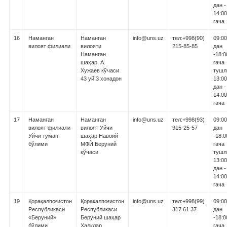
дан -
14:00
гача
16
Наманган
Наманган
info@uns.uz
тел:+998(90)
09:00
вилоят филиали
вилояти
215-85-85
дан
Наманган
-18:0
шаҳар, А.
гача
Хужаев кўчаси
тушл
43 уй 3 хонадон
13:00
дан -
14:00
гача
17
Наманган
Наманган
info@uns.uz
тел:+998(93)
09:00
вилоят филиали
вилоят Уйчи
915-25-57
дан
Уйчи туман
шаҳар Навоий
-18:0
бўлими
МФЙ Беруний
гача
кўчаси
тушл
13:00
дан -
14:00
гача
19
Қорақалпоғистон
Қорақалпоғистон
info@uns.uz
тел:+998(99)
09:00
Республикаси
Республикаси
317 61 37
дан
«Беруний»
Беруний шаҳар
-18:0
бўлими
Халқлар
гача