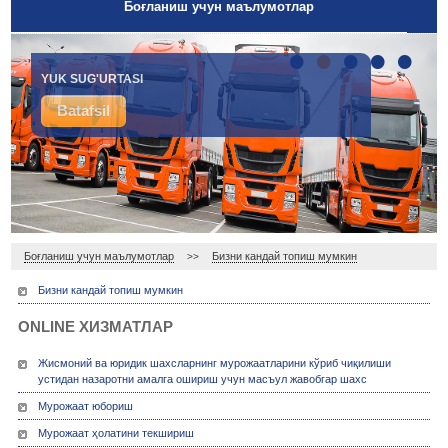
Боғланиш учун маълумотлар
•
•
•
•
•
IXTIYORIY TIBBIY SUG'URTA
YUK SUG'URTASI
Batafsil
Batafsil
Боғланиш учун маълумотлар
Бизни кандай топиш мумкин
>>
Бизни кандай топиш мумкин
ONLINE ХИЗМАТЛАР
Жисмоний ва юридик шахсларнинг мурожаатларини кўриб чиқилиши
устидан назаротни амалга ошириш учун масъул жавобгар шахс
Мурожаат юбориш
Мурожаат ҳолатини текшириш