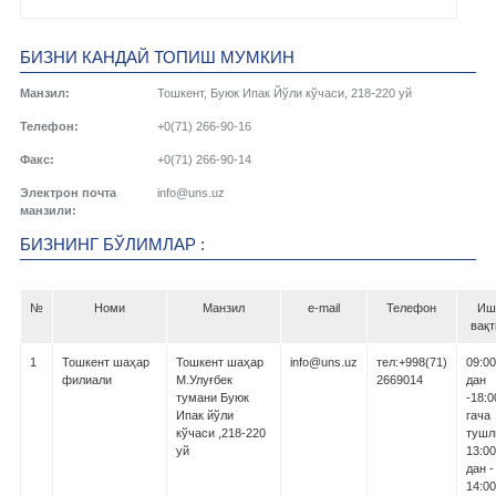
БИЗНИ КАНДАЙ ТОПИШ МУМКИН
Манзил:
Тошкент, Буюк Ипак Йўли кўчаси, 218-220 уй
Телефон:
+0(71) 266-90-16
Факс:
+0(71) 266-90-14
Электрон почта
info@uns.uz
манзили:
БИЗНИНГ БЎЛИМЛАР :
№
Номи
Манзил
e-mail
Телефон
Иш
вақт
1
Тошкент шаҳар
Тошкент шаҳар
info@uns.uz
тел:+998(71)
09:00
филиали
М.Улуғбек
2669014
дан
тумани Буюк
-18:0
Ипак йўли
гача
кўчаси ,218-220
тушл
уй
13:00
дан -
14:00