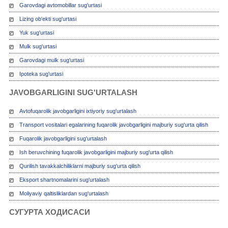
Garovdagi avtomobillar sug'urtasi
Lizing ob'ekti sug'urtasi
Yuk sug'urtasi
Mulk sug'urtasi
Garovdagi mulk sug'urtasi
Ipoteka sug'urtasi
JAVOBGARLIGINI SUG'URTALASH
Avtofuqarolik javobgarligini ixtiyoriy sug'urtalash
Transport vositalari egalarining fuqarolik javobgarligini majburiy sug'urta qilish
Fuqarolik javobgarligini sug'urtalash
Ish beruvchining fuqarolik javobgarligini majburiy sug'urta qilish
Qurilish tavakkalchiliklarni majburiy sug'urta qilish
Eksport shartnomalarini sug'urtalash
Moliyaviy qaltisliklardan sug'urtalash
СУГУРТА ХОДИСАСИ