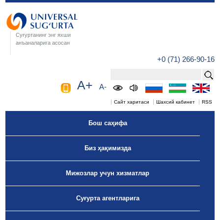
Суғуртанинг энг яхши
анъаналарига асосан
+0 (71) 266-90-16
A+
A-
Сайт харитаси
Шахсий кабинет
RSS
Бош саҳифа
Биз ҳақимизда
Мижозлар учун хизматлар
Суғурта агентларига