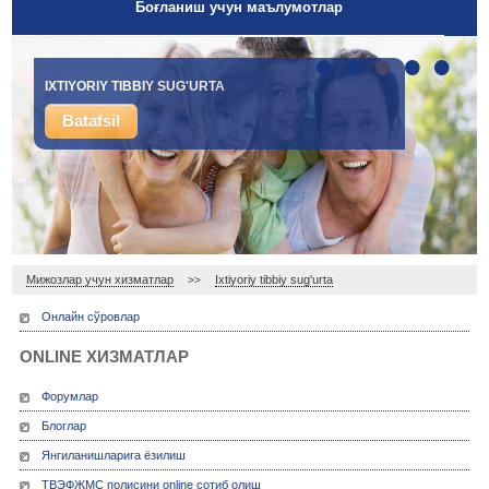
Боғланиш учун маълумотлар
•
•
•
•
•
IXTIYORIY TIBBIY SUG'URTA
Batafsil
Мижозлар учун хизматлар
Ixtiyoriy tibbiy sug'urta
>>
Онлайн сўровлар
ONLINE ХИЗМАТЛАР
Форумлар
Блоглар
Янгиланишларига ёзилиш
ТВЭФЖМС полисини online сотиб олиш