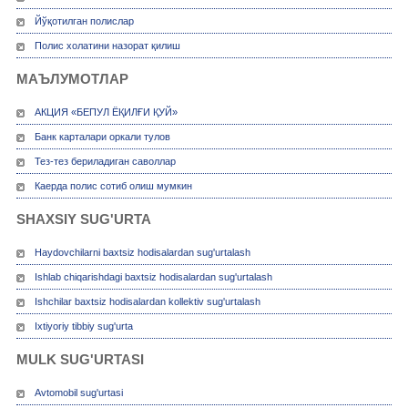
Йўқотилган полислар
Полис холатини назорат қилиш
МАЪЛУМОТЛАР
АКЦИЯ «БЕПУЛ ЁҚИЛҒИ ҚУЙ»
Банк карталари оркали тулов
Тез-тез бериладиган саволлар
Каерда полис сотиб олиш мумкин
SHAXSIY SUG'URTA
Haydovchilarni baxtsiz hodisalardan sug'urtalash
Ishlab chiqarishdagi baxtsiz hodisalardan sug'urtalash
Ishchilar baxtsiz hodisalardan kollektiv sug'urtalash
Ixtiyoriy tibbiy sug'urta
MULK SUG'URTASI
Avtomobil sug'urtasi