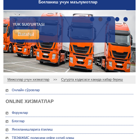
Боғланиш учун маълумотлар
•
•
•
•
•
IXTIYORIY TIBBIY SUG'URTA
YUK SUG'URTASI
Batafsil
Batafsil
Мижозлар учун хизматлар
Сугурта ходисаси хакида хабар бериш
>>
Онлайн сўровлар
ONLINE ХИЗМАТЛАР
Форумлар
Блоглар
Янгиланишларига ёзилиш
ТВЭФЖМС полисини online сотиб олиш