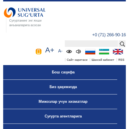
Суғуртанинг энг яхши
анъаналарига асосан
+0 (71) 266-90-16
A+
A-
Сайт харитаси
Шахсий кабинет
RSS
Бош саҳифа
Биз ҳақимизда
Мижозлар учун хизматлар
Суғурта агентларига