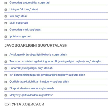
Garovdagi avtomobillar sug'urtasi
Lizing ob'ekti sug'urtasi
Yuk sug'urtasi
Mulk sug'urtasi
Garovdagi mulk sug'urtasi
Ipoteka sug'urtasi
JAVOBGARLIGINI SUG'URTALASH
Avtofuqarolik javobgarligini ixtiyoriy sug'urtalash
Transport vositalari egalarining fuqarolik javobgarligini majburiy sug'urta qilish
Fuqarolik javobgarligini sug'urtalash
Ish beruvchining fuqarolik javobgarligini majburiy sug'urta qilish
Qurilish tavakkalchiliklarni majburiy sug'urta qilish
Eksport shartnomalarini sug'urtalash
Moliyaviy qaltisliklardan sug'urtalash
СУГУРТА ХОДИСАСИ