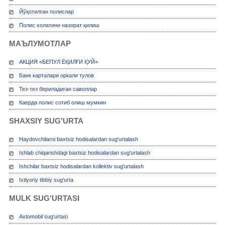
Йўқотилган полислар
Полис холатини назорат қилиш
МАЪЛУМОТЛАР
АКЦИЯ «БЕПУЛ ЁҚИЛҒИ ҚУЙ»
Банк карталари оркали тулов
Тез-тез бериладиган саволлар
Каерда полис сотиб олиш мумкин
SHAXSIY SUG'URTA
Haydovchilarni baxtsiz hodisalardan sug'urtalash
Ishlab chiqarishdagi baxtsiz hodisalardan sug'urtalash
Ishchilar baxtsiz hodisalardan kollektiv sug'urtalash
Ixtiyoriy tibbiy sug'urta
MULK SUG'URTASI
Avtomobil sug'urtasi