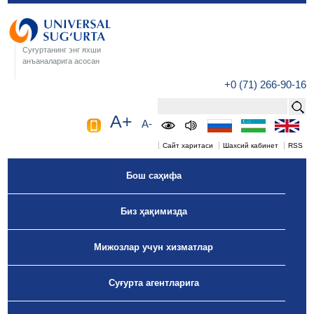
Суғуртанинг энг яхши
анъаналарига асосан
+0 (71) 266-90-16
A+
A-
Сайт харитаси
Шахсий кабинет
RSS
Бош саҳифа
Биз ҳақимизда
Мижозлар учун хизматлар
Суғурта агентларига