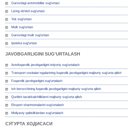
Garovdagi avtomobillar sug'urtasi
Lizing ob'ekti sug'urtasi
Yuk sug'urtasi
Mulk sug'urtasi
Garovdagi mulk sug'urtasi
Ipoteka sug'urtasi
JAVOBGARLIGINI SUG'URTALASH
Avtofuqarolik javobgarligini ixtiyoriy sug'urtalash
Transport vositalari egalarining fuqarolik javobgarligini majburiy sug'urta qilish
Fuqarolik javobgarligini sug'urtalash
Ish beruvchining fuqarolik javobgarligini majburiy sug'urta qilish
Qurilish tavakkalchiliklarni majburiy sug'urta qilish
Eksport shartnomalarini sug'urtalash
Moliyaviy qaltisliklardan sug'urtalash
СУГУРТА ХОДИСАСИ