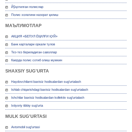
Йўқотилган полислар
Полис холатини назорат қилиш
МАЪЛУМОТЛАР
АКЦИЯ «БЕПУЛ ЁҚИЛҒИ ҚУЙ»
Банк карталари оркали тулов
Тез-тез бериладиган саволлар
Каерда полис сотиб олиш мумкин
SHAXSIY SUG'URTA
Haydovchilarni baxtsiz hodisalardan sug'urtalash
Ishlab chiqarishdagi baxtsiz hodisalardan sug'urtalash
Ishchilar baxtsiz hodisalardan kollektiv sug'urtalash
Ixtiyoriy tibbiy sug'urta
MULK SUG'URTASI
Avtomobil sug'urtasi