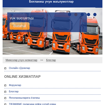
Боғланиш учун маълумотлар
•
•
•
•
•
YUK SUG'URTASI
Batafsil
Мижозлар учун хизматлар
Блоглар
>>
Онлайн сўровлар
ONLINE ХИЗМАТЛАР
Форумлар
Блоглар
Янгиланишларига ёзилиш
ТВЭФЖМС полисини online сотиб олиш