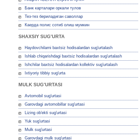
Банк карталари оркали тулов
Тез-тез бериладиган саволлар
Каерда полис сотиб олиш мумкин
SHAXSIY SUG'URTA
Haydovchilarni baxtsiz hodisalardan sug'urtalash
Ishlab chiqarishdagi baxtsiz hodisalardan sug'urtalash
Ishchilar baxtsiz hodisalardan kollektiv sug'urtalash
Ixtiyoriy tibbiy sug'urta
MULK SUG'URTASI
Avtomobil sug'urtasi
Garovdagi avtomobillar sug'urtasi
Lizing ob'ekti sug'urtasi
Yuk sug'urtasi
Mulk sug'urtasi
Garovdagi mulk sug'urtasi