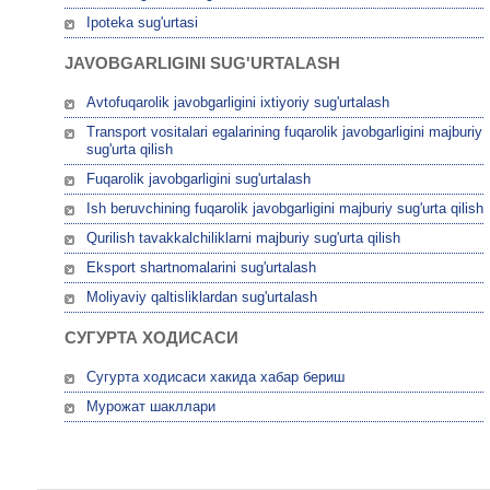
Ipoteka sug'urtasi
JAVOBGARLIGINI SUG'URTALASH
Avtofuqarolik javobgarligini ixtiyoriy sug'urtalash
Transport vositalari egalarining fuqarolik javobgarligini majburiy
sug'urta qilish
Fuqarolik javobgarligini sug'urtalash
Ish beruvchining fuqarolik javobgarligini majburiy sug'urta qilish
Qurilish tavakkalchiliklarni majburiy sug'urta qilish
Eksport shartnomalarini sug'urtalash
Moliyaviy qaltisliklardan sug'urtalash
СУГУРТА ХОДИСАСИ
Сугурта ходисаси хакида хабар бериш
Мурожат шакллари