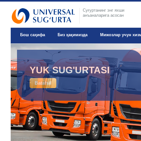
Суғуртанинг энг яхши
анъаналарига асосан
Бош саҳифа
Биз ҳақимизда
Мижозлар учун хиз
IXTIYORIY TIBBIY
YUK SUG'URTASI
SUG'URTA
Batafsil
Batafsil