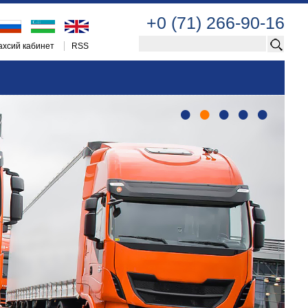
+0 (71) 266-90-16
хсий кабинет
RSS
•
•
•
•
•