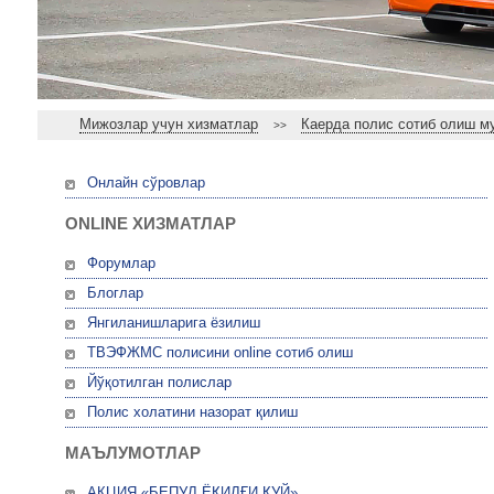
Мижозлар учун хизматлар
Каерда полис сотиб олиш м
>>
Онлайн сўровлар
ONLINE ХИЗМАТЛАР
Форумлар
Блоглар
Янгиланишларига ёзилиш
ТВЭФЖМС полисини online сотиб олиш
Йўқотилган полислар
Полис холатини назорат қилиш
МАЪЛУМОТЛАР
АКЦИЯ «БЕПУЛ ЁҚИЛҒИ ҚУЙ»