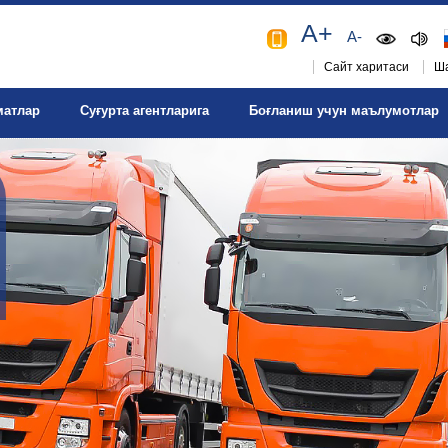
A+
A-
Сайт харитаси
Ша
матлар
Суғурта агентларига
Боғланиш учун маълумотлар