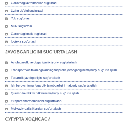
Garovdagi avtomobillar sug'urtasi
Lizing ob'ekti sug'urtasi
Yuk sug'urtasi
Mulk sug'urtasi
Garovdagi mulk sug'urtasi
Ipoteka sug'urtasi
JAVOBGARLIGINI SUG'URTALASH
Avtofuqarolik javobgarligini ixtiyoriy sug'urtalash
Transport vositalari egalarining fuqarolik javobgarligini majburiy sug'urta qilish
Fuqarolik javobgarligini sug'urtalash
Ish beruvchining fuqarolik javobgarligini majburiy sug'urta qilish
Qurilish tavakkalchiliklarni majburiy sug'urta qilish
Eksport shartnomalarini sug'urtalash
Moliyaviy qaltisliklardan sug'urtalash
СУГУРТА ХОДИСАСИ