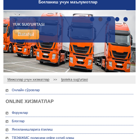
Боғланиш учун маълумотлар
•
•
•
•
•
YUK SUG'URTASI
Batafsil
Мижозлар учун хизматлар
Ipoteka sug'urtasi
>>
Онлайн сўровлар
ONLINE ХИЗМАТЛАР
Форумлар
Блоглар
Янгиланишларига ёзилиш
ТВЭФЖМС полисини online сотиб олиш