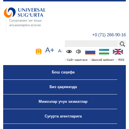
Суғуртанинг энг яхши
анъаналарига асосан
+0 (71) 266-90-16
A+
A-
Сайт харитаси
Шахсий кабинет
RSS
Бош саҳифа
Биз ҳақимизда
Мижозлар учун хизматлар
Суғурта агентларига