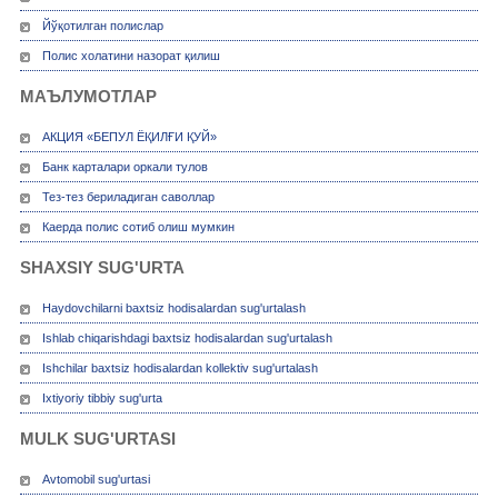
Йўқотилган полислар
Полис холатини назорат қилиш
МАЪЛУМОТЛАР
АКЦИЯ «БЕПУЛ ЁҚИЛҒИ ҚУЙ»
Банк карталари оркали тулов
Тез-тез бериладиган саволлар
Каерда полис сотиб олиш мумкин
SHAXSIY SUG'URTA
Haydovchilarni baxtsiz hodisalardan sug'urtalash
Ishlab chiqarishdagi baxtsiz hodisalardan sug'urtalash
Ishchilar baxtsiz hodisalardan kollektiv sug'urtalash
Ixtiyoriy tibbiy sug'urta
MULK SUG'URTASI
Avtomobil sug'urtasi