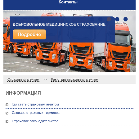
Контакты
•
•
•
•
•
ДОБРОВОЛЬНОЕ МЕДИЦИНСКОЕ СТРАХОВАНИЕ
СТРАХОВАНИЕ ГРУЗОВ
Подробно
Подробно
Страховым агентам
Как стать страховым агентом
>>
ИНФОРМАЦИЯ
Как стать страховым агентом
Словарь страховых терминов
Страховое законодательство