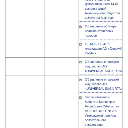
дополнительного 14-го
выпуска акций
Акционерного общества
«Universal Sug’urta»
Объявление об утере
бланков страховых
полисов
ОБЪЯВЛЕНИЕ о
ликвидации АО «Goodwill
Capital»
Объявление о продаже
имущество АО
«UNIVERSAL SUG’URTA»
Объявление о продаже
имущество АО
«UNIVERSAL SUG’URTA»
Постановлением
Кабинета Министров
Республики Узбекистан
от 15.09.2015 г. № 266
Утверждены правила
обязательного
страхования