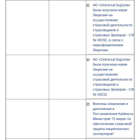
АО «Univеrsal Sug’urta»
была получена новая
Лицензия на
осуществление
страховой деятельности
страховщиков и
страховых брокеров - СФ
№ 00192, в связи с
переоформлением
Лицензии.
АО «Univеrsal Sug’urta»
была получена новая
Лицензия на
осуществление
страховой деятельности
страховщиков и
страховых брокеров - СФ
№ 00210.
Внесены изменения и
дополнения в
Постановление Кабинета
Министров "О мерах по
обеспечению страховой
защиты национальных
экспортеров"