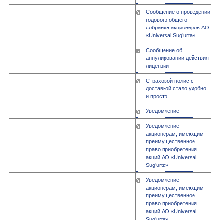
Сообщение о проведении
годового общего
собрания акционеров АО
«Universal Sug’urta»
Сообщение об
аннулировании действия
лицензии
Страховой полис с
доставкой стало удобно
и просто
Уведомление
Уведомление
акционерам, имеющим
преимущественное
право приобретения
акций АО «Universal
Sug’urta»
Уведомление
акционерам, имеющим
преимущественное
право приобретения
акций АО «Universal
Sug’urta»