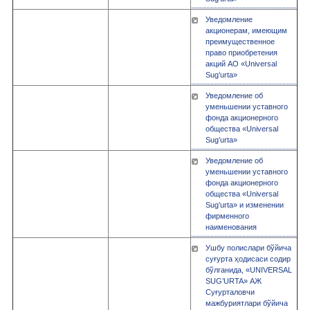
Уведомление
акционерам, имеющим
преимущественное
право приобретения
акций АО «Universal
Sug’urta»
Уведомление об
уменьшении уставного
фонда акционерного
общества «Universal
Sug’urta»
Уведомление об
уменьшении уставного
фонда акционерного
общества «Universal
Sug’urta» и изменении
фирменного
наименования
Ушбу полислари бўйича
суғурта ҳодисаси содир
бўлганида, «UNIVERSAL
SUG’URTA» АЖ
Суғурталовчи
мажбуриятлари бўйича