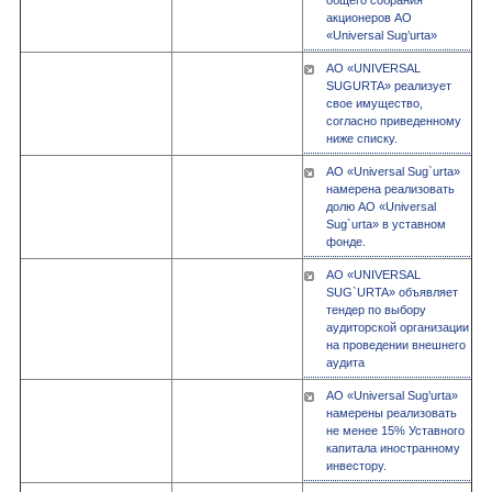
общего собрания
акционеров АО
«Universal Sug’urta»
АО «UNIVERSAL
SUGURTA» реализует
свое имущество,
согласно приведенному
ниже списку.
АО «Universal Sug`urta»
намерена реализовать
долю АО «Universal
Sug`urta» в уставном
фонде.
АО «UNIVERSAL
SUG`URTA» объявляет
тендер по выбору
аудиторской организации
на проведении внешнего
аудита
АО «Universal Sug’urta»
намерены реализовать
не менее 15% Уставного
капитала иностранному
инвестору.