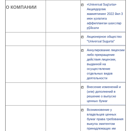
«Universal Sug'urta»
О КОМПАНИИ
Акциядорлик
жамиятининг 2022 йил 3
июн ҳолатига
аффилланган шахслар
рўйхати
Акционерное общество
"Universal Sugurta"
Аннулирование лицензии
либо прекращение
действия лицензии,
выданной на
осуществление
отдельных видов
деятельности
Внесение изменений и
(или) дополнений в
решение о выпуске
ценных бумаг
Возникновение у
владельцев ценных
бумаг права требования
выкупа эмитентом
принадлежащих им