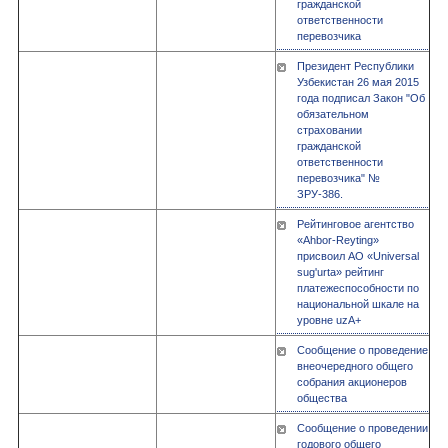
гражданской
ответственности
перевозчика
Президент Республики
Узбекистан 26 мая 2015
года подписал Закон "Об
обязательном
страховании
гражданской
ответственности
перевозчика" №
ЗРУ-386.
Рейтинговое агентство
«Ahbor-Reyting»
присвоил АО «Universal
sug'urta» рейтинг
платежеспособности по
национальной шкале на
уровне uzA+
Сообщение о проведение
внеочередного общего
собрания акционеров
общества
Сообщение о проведении
годового общего