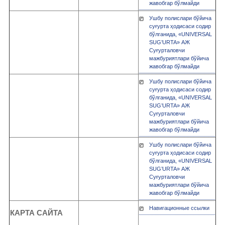
жавобгар бўлмайди
Ушбу полислари бўйича
суғурта ҳодисаси содир
бўлганида, «UNIVERSAL
SUG’URTA» АЖ
Суғурталовчи
мажбуриятлари бўйича
жавобгар бўлмайди
Ушбу полислари бўйича
суғурта ҳодисаси содир
бўлганида, «UNIVERSAL
SUG’URTA» АЖ
Суғурталовчи
мажбуриятлари бўйича
жавобгар бўлмайди
Ушбу полислари бўйича
суғурта ҳодисаси содир
бўлганида, «UNIVERSAL
SUG’URTA» АЖ
Суғурталовчи
мажбуриятлари бўйича
жавобгар бўлмайди
Навигационные ссылки
КАРТА САЙТА