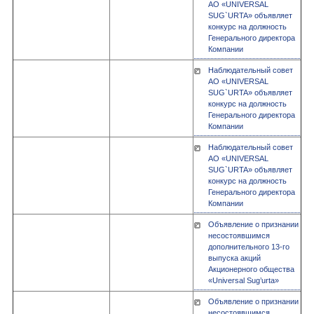
АО «UNIVERSAL
SUG`URTA» объявляет
конкурс на должность
Генерального директора
Компании
Наблюдательный совет
АО «UNIVERSAL
SUG`URTA» объявляет
конкурс на должность
Генерального директора
Компании
Наблюдательный совет
АО «UNIVERSAL
SUG`URTA» объявляет
конкурс на должность
Генерального директора
Компании
Объявление о признании
несостоявшимся
дополнительного 13-го
выпуска акций
Акционерного общества
«Universal Sug’urta»
Объявление о признании
несостоявшимся