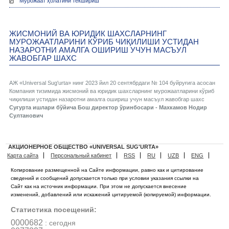
Мурожаат ҳолатини текшириш
ЖИСМОНИЙ ВА ЮРИДИК ШАХСЛАРНИНГ
МУРОЖААТЛАРИНИ КЎРИБ ЧИҚИЛИШИ УСТИДАН
НАЗАРОТНИ АМАЛГА ОШИРИШ УЧУН МАСЪУЛ
ЖАВОБГАР ШАХС
АЖ «Universal Sug'urta» нинг 2023 йил 20 сентябрдаги № 104 буйруғига асосан
Компания тизимида жисмоний ва юридик шахсларнинг мурожаатларини кўриб
чиқилиши устидан назаротни амалга ошириш учун масъул жавобгар шахс
Суғурта ишлари бўйича Бош директор ўринбосари - Махкамов Нодир
Султанович
АКЦИОНЕРНОЕ ОБЩЕСТВО «UNIVERSAL SUG'URTA»
Карта сайта
Персональный кабинет
RSS
RU
UZB
ENG
Копирование размещенной на Сайте информации, равно как и цитирование
сведений и сообщений допускается только при условии указания ссылки на
Сайт как на источник информации. При этом не допускается внесение
изменений, добавлений или искажений цитируемой (копируемой) информации.
Статистика посещений:
0000682
: сегодня