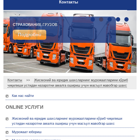
Контакты
•
•
•
•
•
СТРАХОВАНИЕ ГРУЗОВ
Подробно
Контакты
Жисмоний ва юридик шахсларнинг мурожаатларини кўриб
>>
чиқилиши устидан назаротни амалга ошириш учун масъул жавобгар шахс
Как нас найти
ONLINE УСЛУГИ
Жисмоний ва юридик шахсларнинг мурожаатларини кўриб чиқилиши
устидан назаротни амалга ошириш учун масъул жавобгар шахс
Мурожаат юбориш