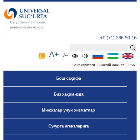
Суғуртанинг энг яхши
анъаналарига асосан
+0 (71) 266-90-16
A+
A-
Сайт харитаси
Шахсий кабинет
RSS
Бош саҳифа
Биз ҳақимизда
Мижозлар учун хизматлар
Суғурта агентларига