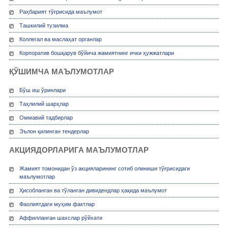
Раҳбарият тўғрисида маълумот
Ташкилий тузилма
Коллегал ва маслаҳат органлар
Корпоратив бошқарув бўйича жамиятнинг ички ҳужжатлари
ҚЎШИМЧА МАЪЛУМОТЛАР
Бўш иш ўринлари
Таҳлилий шарҳлар
Оммавий тадбирлар
Эълон қилинган тендерлар
АКЦИЯДОРЛАРИГА МАЪЛУМОТЛАР
Жамият томонидан ўз акцияларининг сотиб олиниши тўғрисидаги
маълумотлар
Ҳисобланган ва тўланган дивидендлар ҳақида маълумот
Фаолиятдаги муҳим фактлар
Аффилланган шахслар рўйхати