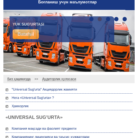
Боғланиш учун маълумотлар
•
•
•
•
•
IXTIYORIY TIBBIY SUG'URTA
YUK SUG'URTASI
Batafsil
Batafsil
Биз ҳақимизда
Аудиторлик хулосаси
>>
"Universal Sug'urta" Акциядорлик жамияти
Нега «Universal Sug'urta» ?
Ҳамкорлик
«UNIVERSAL SUG'URTA»
Компания мақсади ва фаолият предмети
Компаниянинг лицензияси ва таъсис ҳужжатлари