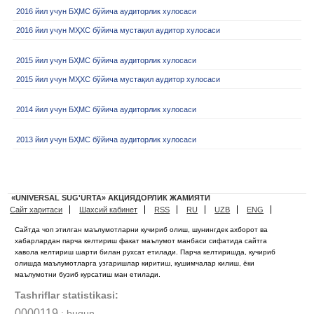
2016 йил учун БҲМС бўйича аудиторлик хулосаси
2016 йил учун МҲХС бўйича мустақил аудитор хулосаси
2015 йил учун БҲМС бўйича аудиторлик хулосаси
2015 йил учун МҲХС бўйича мустақил аудитор хулосаси
2014 йил учун БҲМС бўйича аудиторлик хулосаси
2013 йил учун БҲМС бўйича аудиторлик хулосаси
«UNIVERSAL SUG'URTA» АКЦИЯДОРЛИК ЖАМИЯТИ
Сайт харитаси
Шахсий кабинет
RSS
RU
UZB
ENG
Сайтда чоп этилган маълумотларни кучириб олиш, шунингдек ахборот ва
хабарлардан парча келтириш факат маълумот манбаси сифатида сайтга
хавола келтириш шарти билан рухсат етилади. Парча келтиришда, кучириб
олишда маълумотларга узгаришлар киритиш, кушимчалар килиш, ёки
маълумотни бузиб курсатиш ман етилади.
Tashriflar statistikasi:
0000119
: bugun