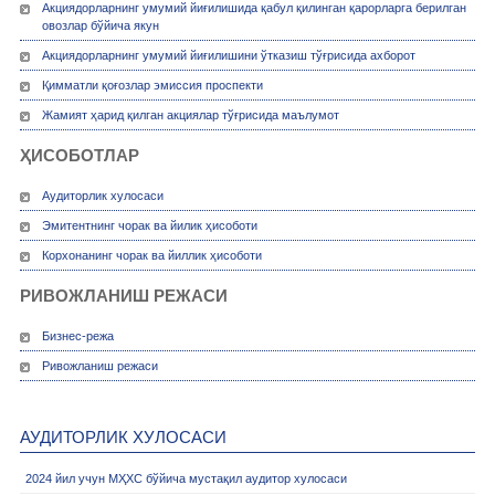
Акциядорларнинг умумий йиғилишида қабул қилинган қарорларга берилган
овозлар бўйича якун
Акциядорларнинг умумий йиғилишини ўтказиш тўғрисида ахборот
Қимматли қоғозлар эмиссия проспекти
Жамият ҳарид қилган акциялар тўғрисида маълумот
ҲИСОБОТЛАР
Аудиторлик хулосаси
Эмитентнинг чорак ва йилик ҳисоботи
Корхонанинг чорак ва йиллик ҳисоботи
РИВОЖЛАНИШ РЕЖАСИ
Бизнес-режа
Ривожланиш режаси
АУДИТОРЛИК ХУЛОСАСИ
2024 йил учун МҲХС бўйича мустақил аудитор хулосаси