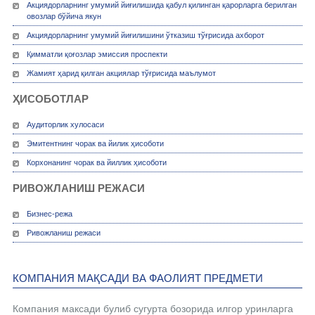
Акциядорларнинг умумий йиғилишида қабул қилинган қарорларга берилган
овозлар бўйича якун
Акциядорларнинг умумий йиғилишини ўтказиш тўғрисида ахборот
Қимматли қоғозлар эмиссия проспекти
Жамият ҳарид қилган акциялар тўғрисида маълумот
ҲИСОБОТЛАР
Аудиторлик хулосаси
Эмитентнинг чорак ва йилик ҳисоботи
Корхонанинг чорак ва йиллик ҳисоботи
РИВОЖЛАНИШ РЕЖАСИ
Бизнес-режа
Ривожланиш режаси
КОМПАНИЯ МАҚСАДИ ВА ФАОЛИЯТ ПРЕДМЕТИ
Компания максади булиб сугурта бозорида илгор уринларга