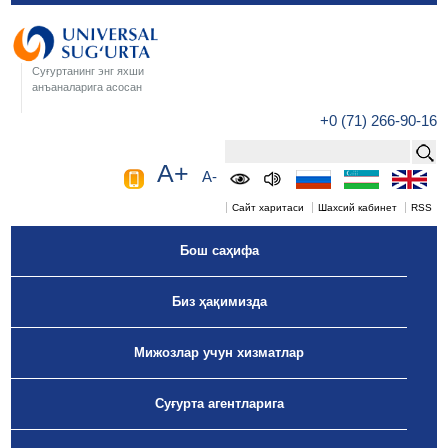
Суғуртанинг энг яхши
анъаналарига асосан
+0 (71) 266-90-16
A+
A-
Сайт харитаси
Шахсий кабинет
RSS
Бош саҳифа
Биз ҳақимизда
Мижозлар учун хизматлар
Суғурта агентларига