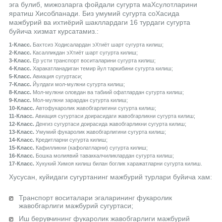
эга булиб, мижозларга фойдали сугурта маХсулотларини
яратиш Хисобланади. Биз умумий сугурта соХасида
мажбурий ва ихтиёрий шакллардаги 16 турдаги сугурта
буйича хизмат курсатамиз.:
1-Класс.
Бахтсиз Ходисалардан эХтиёт шарт сугурта килиш;
2-Класс.
Касалликдан эХтиёт шарт сугурта килиш;
3-Класс.
Ер усти транспорт воситаларини сугурта килиш;
4-Класс.
Харакатланадиган темир йул таркибини сугурта килиш;
5-Класс.
Авиация сугуртаси;
7-Класс.
Йулдаги мол-мулкни сугурта килиш;
8-Класс.
Мол-мулкни оловдан ва табиий офатлардан сугурта килиш;
9-Класс.
Мол-мулкни зарардан сугурта килиш;
10-Класс.
Автофукаролик жавобгарлигини сугурта килиш;
11-Класс.
Авиация сугуртаси доирасидаги жавобгарликни сугурта килиш;
12-Класс.
Денгиз сугуртаси доирасида жавобгарликни сугурта килиш;
13-Класс.
Умумий фукаролик жавобгарлигини сугурта килиш;
14-Класс.
Кредитларни сугурта килиш;
15-Класс.
Кафилликни (кафолатларни) сугурта килиш;
16-Класс.
Бошка молиявий таваккалчиликлардан сугурта килиш;
17-Класс.
Хукукий Химоя килиш билан боглик харажатларни сугурта килиш.
Хусусан, куйидаги сугуртанинг мажбурий турлари буйича хам:
Транспорт воситалари эгаларининг фукаролик
жавобгарлиги мажбурий сугуртаси;
Иш берувчининг фукаролик жавобгарлиги мажбурий