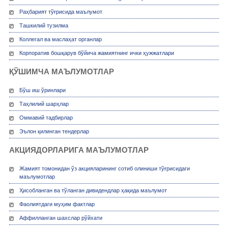
Раҳбарият тўғрисида маълумот
Ташкилий тузилма
Коллегал ва маслаҳат органлар
Корпоратив бошқарув бўйича жамиятнинг ички ҳужжатлари
ҚЎШИМЧА МАЪЛУМОТЛАР
Бўш иш ўринлари
Таҳлилий шарҳлар
Оммавий тадбирлар
Эълон қилинган тендерлар
АКЦИЯДОРЛАРИГА МАЪЛУМОТЛАР
Жамият томонидан ўз акцияларининг сотиб олиниши тўғрисидаги
маълумотлар
Ҳисобланган ва тўланган дивидендлар ҳақида маълумот
Фаолиятдаги муҳим фактлар
Аффилланган шахслар рўйхати