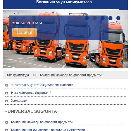
Боғланиш учун маълумотлар
•
•
•
•
•
YUK SUG'URTASI
Batafsil
Биз ҳақимизда
Компания мақсади ва фаолият предмети
>>
"Universal Sug'urta" Акциядорлик жамияти
Нега «Universal Sug'urta» ?
Ҳамкорлик
«UNIVERSAL SUG'URTA»
Компания мақсади ва фаолият предмети
Компаниянинг лицензияси ва таъсис ҳужжатлари