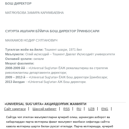
БОШ ДИРЕКТОР
МАТЯКУБОВА ЗАМИРА КАРИМБАЕВНА
СУҒУРТА ИШЛАРИ БЎЙИЧА БОШ ДИРЕКТОР ЎРИНБОСАРИ
МАХКАМОВ НОДИР СУЛТАНОВИЧ
Туғилган жойи ва йили:
Тошкент шаҳри, 1971 йил
Маълумоти:
Олий иқтисодий – Тошкент Давлат Иқтисодиёт университети
Оилавий ҳолати:
оилали
Меҳнат фаолияти:
2008-2009 йй
– «Universal Sug'urta» ЁАЖ режалаштириш ва стратегик
риволожлантиш департаменти директори;
2009 – 2013 й
– «Universal Sug'urta» ЁАЖ Бош директори ўринбосари;
2013 йилдан
- «Universal Sug'urta» АЖ Бош директори.
«UNIVERSAL SUG'URTA» АКЦИЯДОРЛИК ЖАМИЯТИ
Сайт харитаси
Шахсий кабинет
RSS
RU
UZB
ENG
Сайтда чоп этилган маълумотларни кучириб олиш, шунингдек ахборот ва
хабарлардан парча келтириш факат маълумот манбаси сифатида сайтга
хавола келтириш шарти билан рухсат етилади. Парча келтиришда, кучириб