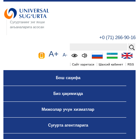
Суғуртанинг энг яхши
анъаналарига асосан
+0 (71) 266-90-16
A+
A-
Сайт харитаси
Шахсий кабинет
RSS
Бош саҳифа
Биз ҳақимизда
Мижозлар учун хизматлар
Суғурта агентларига