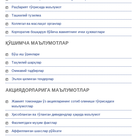
Раҳбарият тўғрисида маълумот
Ташкилий тузилма
Коллегал ва маслаҳат органлар
Корпоратив бошқарув бўйича жамиятнинг ички ҳужжатлари
ҚЎШИМЧА МАЪЛУМОТЛАР
Бўш иш ўринлари
Таҳлилий шарҳлар
Оммавий тадбирлар
Эълон қилинган тендерлар
АКЦИЯДОРЛАРИГА МАЪЛУМОТЛАР
Жамият томонидан ўз акцияларининг сотиб олиниши тўғрисидаги
маълумотлар
Ҳисобланган ва тўланган дивидендлар ҳақида маълумот
Фаолиятдаги муҳим фактлар
Аффилланган шахслар рўйхати