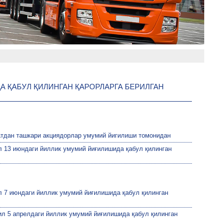
 ҚАБУЛ ҚИЛИНГАН ҚАРОРЛАРГА БЕРИЛГАН
вбатдан ташкари акциядорлар умумий йигилиши томонидан
ил 13 июндаги йиллик умумий йиғилишида қабул қилинган
ил 7 июндаги йиллик умумий йиғилишида қабул қилинган
йил 5 апрелдаги йиллик умумий йиғилишида қабул қилинган