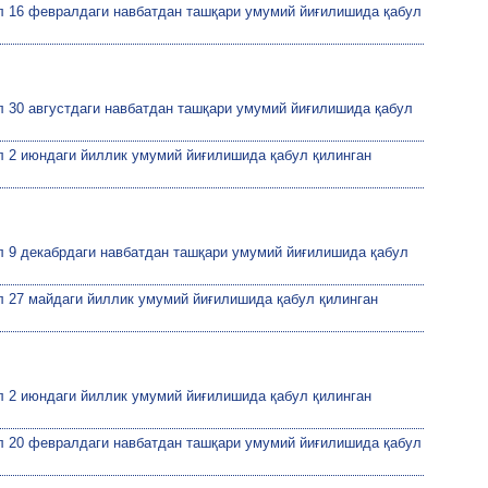
йил 16 февралдаги навбатдан ташқари умумий йиғилишида қабул
ил 30 августдаги навбатдан ташқари умумий йиғилишида қабул
ил 2 июндаги йиллик умумий йиғилишида қабул қилинган
ил 9 декабрдаги навбатдан ташқари умумий йиғилишида қабул
ил 27 майдаги йиллик умумий йиғилишида қабул қилинган
ил 2 июндаги йиллик умумий йиғилишида қабул қилинган
йил 20 февралдаги навбатдан ташқари умумий йиғилишида қабул