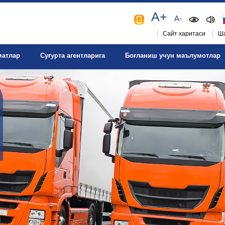
A+
A-
Сайт харитаси
Ша
матлар
Суғурта агентларига
Боғланиш учун маълумотлар