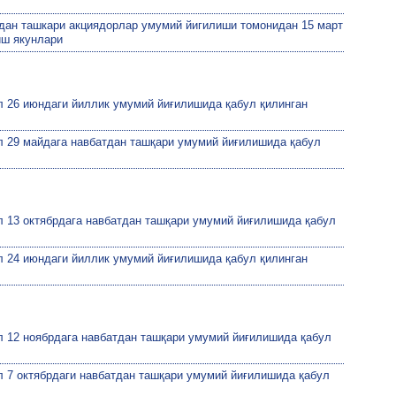
атдан ташкари акциядорлар умумий йигилиши томонидан 15 март
иш якунлари
ил 26 июндаги йиллик умумий йиғилишида қабул қилинган
ил 29 майдага навбатдан ташқари умумий йиғилишида қабул
ил 13 октябрдага навбатдан ташқари умумий йиғилишида қабул
ил 24 июндаги йиллик умумий йиғилишида қабул қилинган
ил 12 ноябрдага навбатдан ташқари умумий йиғилишида қабул
ил 7 октябрдаги навбатдан ташқари умумий йиғилишида қабул