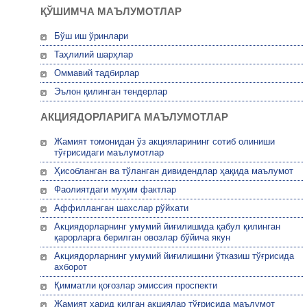
ҚЎШИМЧА МАЪЛУМОТЛАР
Бўш иш ўринлари
Таҳлилий шарҳлар
Оммавий тадбирлар
Эълон қилинган тендерлар
АКЦИЯДОРЛАРИГА МАЪЛУМОТЛАР
Жамият томонидан ўз акцияларининг сотиб олиниши
тўғрисидаги маълумотлар
Ҳисобланган ва тўланган дивидендлар ҳақида маълумот
Фаолиятдаги муҳим фактлар
Аффилланган шахслар рўйхати
Акциядорларнинг умумий йиғилишида қабул қилинган
қарорларга берилган овозлар бўйича якун
Акциядорларнинг умумий йиғилишини ўтказиш тўғрисида
ахборот
Қимматли қоғозлар эмиссия проспекти
Жамият ҳарид қилган акциялар тўғрисида маълумот