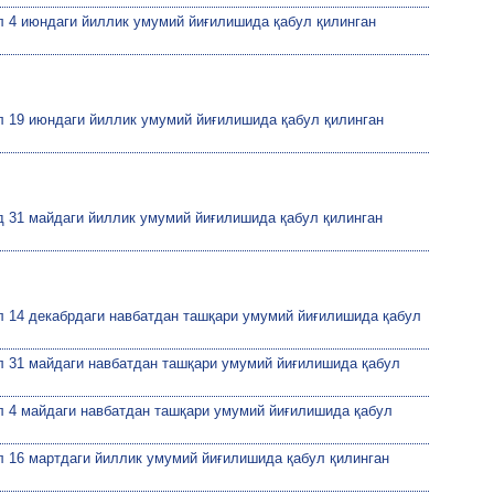
ил 4 июндаги йиллик умумий йиғилишида қабул қилинган
ил 19 июндаги йиллик умумий йиғилишида қабул қилинган
ид 31 майдаги йиллик умумий йиғилишида қабул қилинган
ил 14 декабрдаги навбатдан ташқари умумий йиғилишида қабул
ил 31 майдаги навбатдан ташқари умумий йиғилишида қабул
ил 4 майдаги навбатдан ташқари умумий йиғилишида қабул
ил 16 мартдаги йиллик умумий йиғилишида қабул қилинган