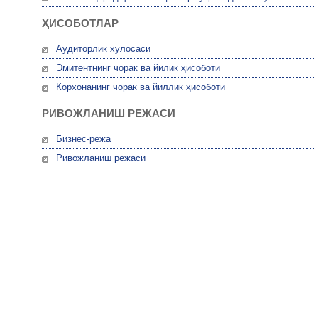
ҲИСОБОТЛАР
Аудиторлик хулосаси
Эмитентнинг чорак ва йилик ҳисоботи
Корхонанинг чорак ва йиллик ҳисоботи
РИВОЖЛАНИШ РЕЖАСИ
Бизнес-режа
Ривожланиш режаси