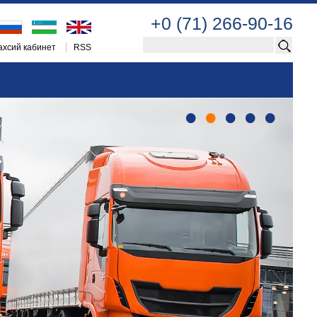
+0 (71) 266-90-16
хсий кабинет
RSS
•
•
•
•
•