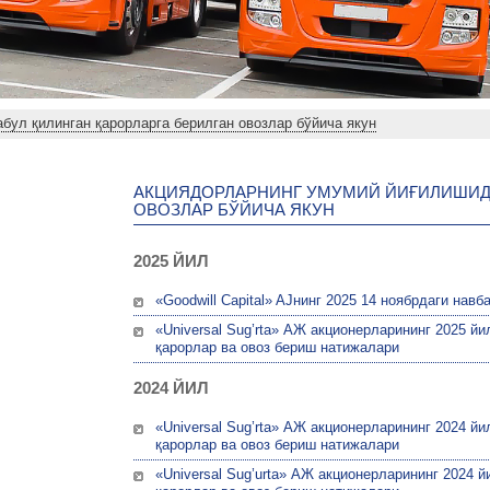
бул қилинган қарорларга берилган овозлар бўйича якун
АКЦИЯДОРЛАРНИНГ УМУМИЙ ЙИҒИЛИШИДА
ОВОЗЛАР БЎЙИЧА ЯКУН
2025 ЙИЛ
«Goodwill Capital» AJнинг 2025 14 ноябрдаги на
«Universal Sug’rta» АЖ акционерларининг 2025 й
қарорлар ва овоз бериш натижалари
2024 ЙИЛ
«Universal Sug’rta» АЖ акционерларининг 2024 й
қарорлар ва овоз бериш натижалари
«Universal Sug’urta» АЖ акционерларининг 2024 