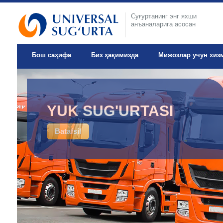
Суғуртанинг энг яхши
анъаналарига асосан
Бош саҳифа
Биз ҳақимизда
Мижозлар учун хиз
IXTIYORIY TIBBIY
YUK SUG'URTASI
SUG'URTA
Batafsil
Batafsil