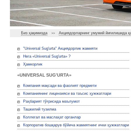
Биз ҳақимизда
Акциядорларнинг умумий йиғилишида қа
>>
"Universal Sug'urta" Акциядорлик жамияти
Нега «Universal Sug'urta» ?
Ҳамкорлик
«UNIVERSAL SUG'URTA»
Компания мақсади ва фаолият предмети
Компаниянинг лицензияси ва таъсис ҳужжатлари
Раҳбарият тўғрисида маълумот
Ташкилий тузилма
Коллегал ва маслаҳат органлар
Корпоратив бошқарув бўйича жамиятнинг ички ҳужжатлари