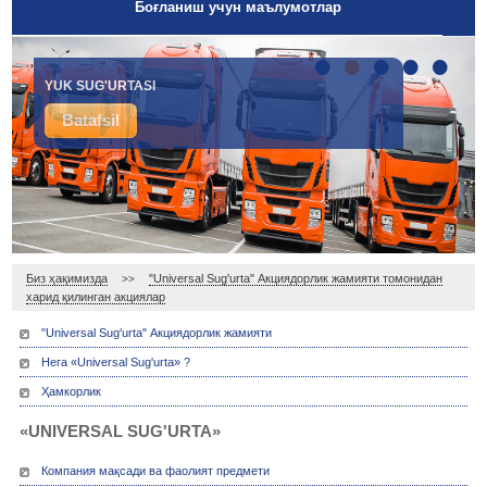
Боғланиш учун маълумотлар
•
•
•
•
•
YUK SUG'URTASI
Batafsil
Биз ҳақимизда
"Universal Sug'urta" Акциядорлик жамияти томонидан
>>
харид қилинган акциялар
"Universal Sug'urta" Акциядорлик жамияти
Нега «Universal Sug'urta» ?
Ҳамкорлик
«UNIVERSAL SUG'URTA»
Компания мақсади ва фаолият предмети