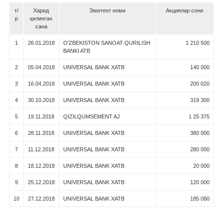
т/
Харид
Эмитент номи
Акциялар сони
р
қилинган
сана
1
26.01.2018
O'ZBEKISTON SANOAT-QURILISH
1 210 500
BANKI ATB
2
05.04.2018
UNIVERSAL BANK XATB
140 000
3
16.04.2018
UNIVERSAL BANK XATB
200 020
4
30.10.2018
UNIVERSAL BANK XATB
319 300
5
19.11.2018
QIZILQUMSEMENT AJ
1 25 375
6
28.11.2018
UNIVERSAL BANK XATB
380 000
7
11.12.2018
UNIVERSAL BANK XATB
280 000
8
18.12.2018
UNIVERSAL BANK XATB
20 000
9
25.12.2018
UNIVERSAL BANK XATB
120 000
10
27.12.2018
UNIVERSAL BANK XATB
185 080