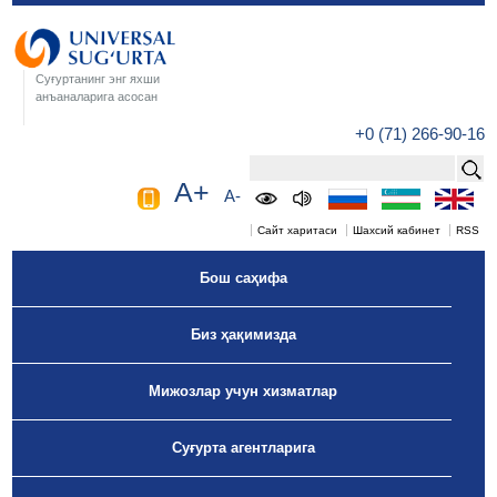
Суғуртанинг энг яхши
анъаналарига асосан
+0 (71) 266-90-16
A+
A-
Сайт харитаси
Шахсий кабинет
RSS
Бош саҳифа
Биз ҳақимизда
Мижозлар учун хизматлар
Суғурта агентларига