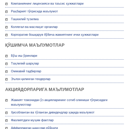
Компаниянинг лицензияси ва таъсис ҳужжатлари
Раҳбарият тўғрисида маълумот
Ташкилий тузилма
Коллегал ва маслаҳат органлар
Корпоратив бошқарув бўйича жамиятнинг ички ҳужжатлари
ҚЎШИМЧА МАЪЛУМОТЛАР
Бўш иш ўринлари
Таҳлилий шарҳлар
Оммавий тадбирлар
Эълон қилинган тендерлар
АКЦИЯДОРЛАРИГА МАЪЛУМОТЛАР
Жамият томонидан ўз акцияларининг сотиб олиниши тўғрисидаги
маълумотлар
Ҳисобланган ва тўланган дивидендлар ҳақида маълумот
Фаолиятдаги муҳим фактлар
Аффилланган шахслар рўйхати