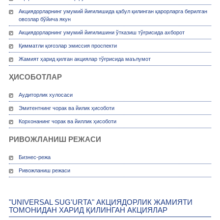
Акциядорларнинг умумий йиғилишида қабул қилинган қарорларга берилган
овозлар бўйича якун
Акциядорларнинг умумий йиғилишини ўтказиш тўғрисида ахборот
Қимматли қоғозлар эмиссия проспекти
Жамият ҳарид қилган акциялар тўғрисида маълумот
ҲИСОБОТЛАР
Аудиторлик хулосаси
Эмитентнинг чорак ва йилик ҳисоботи
Корхонанинг чорак ва йиллик ҳисоботи
РИВОЖЛАНИШ РЕЖАСИ
Бизнес-режа
Ривожланиш режаси
"UNIVERSAL SUG'URTA" АКЦИЯДОРЛИК ЖАМИЯТИ
ТОМОНИДАН ХАРИД ҚИЛИНГАН АКЦИЯЛАР