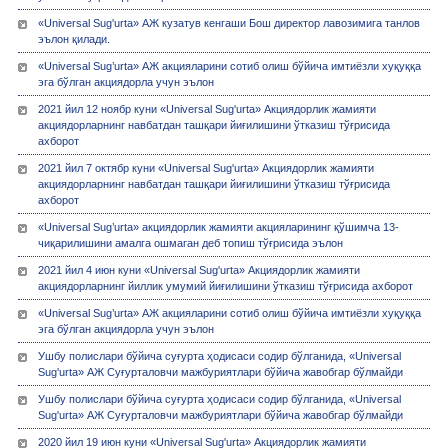
«Universal Sug'urta» АЖ кузатув кенгаши Бош директор лавозимига танлов
эълон қилади.
«Universal Sug’urta» АЖ акцияларини сотиб олиш бўйича имтиёзли хуқуққа
эга бўлган акциядорла учун эълон
2021 йил 12 ноябр куни «Universal Sug'urta» Акциядорлик жамияти
акциядорларнинг навбатдан ташқари йиғилишини ўтказиш тўғрисида
ахборот
2021 йил 7 октябр куни «Universal Sug'urta» Акциядорлик жамияти
акциядорларнинг навбатдан ташқари йиғилишини ўтказиш тўғрисида
ахборот
«Universal Sug’urta» акциядорлик жамияти акцияларининг қўшимча 13-
чиқарилишини амалга ошмаган деб топиш тўғрисида эълон
2021 йил 4 июн куни «Universal Sug'urta» Акциядорлик жамияти
акциядорларнинг йиллик умумий йиғилишини ўтказиш тўғрисида ахборот
«Universal Sug’urta» АЖ акцияларини сотиб олиш бўйича имтиёзли хуқуққа
эга бўлган акциядорла учун эълон
Ушбу полислари бўйича суғурта ҳодисаси содир бўлганида, «Universal
Sug'urta» АЖ Суғурталовчи мажбуриятлари бўйича жавобгар бўлмайди
Ушбу полислари бўйича суғурта ҳодисаси содир бўлганида, «Universal
Sug'urta» АЖ Суғурталовчи мажбуриятлари бўйича жавобгар бўлмайди
2020 йил 19 июн куни «Universal Sug'urta» Акциядорлик жамияти