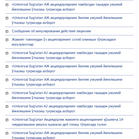
«Universal Sug’urta» АЖ акциядорларнинг навбатдан ташқари умумий
йиғилишини ўтказиш туғрисида ахборот
«Universal Sug’urta» АЖ акциядорларнинг йиллик умумий йиғилишини
ўтказиш туғрисида ахборот
Сообщение об аннулировании действия лицензии
Жамият томонидан ўз акцияларининг сотиб олиниши тўғрисидаги
маълумотлар
«Universal Sug’urta» AJ акциядорларнинг навбатдан ташқари умумий
йиғилишини ўтказиш туғрисида ахборот
«Universal Sug’urta» АЖ акциядорларнинг йиллик умумий йиғилишини
ўтказиш туғрисида ахборот
«Universal Sug’urta» АЖ акциядорларнинг йиллик умумий йиғилишини
ўтказиш туғрисида ахборот
«Universal Sug’urta» AJ акциядорларнинг навбатдан ташқари умумий
йиғилишини ўтказиш туғрисида ахборот
«Universal Sug’urta» AJ акциядорларнинг навбатдан ташқари умумий
йиғилишини ўтказиш туғрисида ахборот
«Universal Sug'urta» Акциядорлик жамияти акцияларининг қўшимча 14-
чиқарилишини амалга ошмаган деб топиш тўғрисида эълон
«Universal Sug’urta» АЖ акциядорларнинг йиллик умумий йиғилишини
ўтказиш туғрисида ахборот