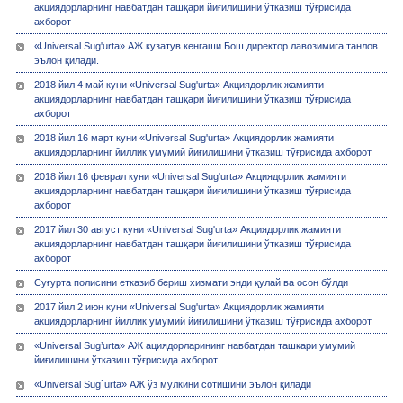
акциядорларнинг навбатдан ташқари йиғилишини ўтказиш тўғрисида
ахборот
«Universal Sug'urta» АЖ кузатув кенгаши Бош директор лавозимига танлов
эълон қилади.
2018 йил 4 май куни «Universal Sug'urta» Акциядорлик жамияти
акциядорларнинг навбатдан ташқари йиғилишини ўтказиш тўғрисида
ахборот
2018 йил 16 март куни «Universal Sug'urta» Акциядорлик жамияти
акциядорларнинг йиллик умумий йиғилишини ўтказиш тўғрисида ахборот
2018 йил 16 феврал куни «Universal Sug'urta» Акциядорлик жамияти
акциядорларнинг навбатдан ташқари йиғилишини ўтказиш тўғрисида
ахборот
2017 йил 30 август куни «Universal Sug'urta» Акциядорлик жамияти
акциядорларнинг навбатдан ташқари йиғилишини ўтказиш тўғрисида
ахборот
Суғурта полисини етказиб бериш хизмати энди қулай ва осон бўлди
2017 йил 2 июн куни «Universal Sug'urta» Акциядорлик жамияти
акциядорларнинг йиллик умумий йиғилишини ўтказиш тўғрисида ахборот
«Universal Sug’urta» АЖ ациядорларининг навбатдан ташқари умумий
йиғилишини ўтказиш тўғрисида ахборот
«Universal Sug`urta» АЖ ўз мулкини сотишини эълон қилади