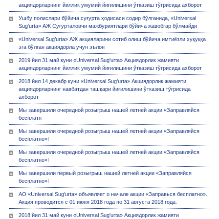
акциядорларнинг йиллик умумий йиғилишини ўтказиш тўғрисида ахборот
Ушбу полислари бўйича суғурта ҳодисаси содир бўлганида, «Universal
Sug'urta» АЖ Суғурталовчи мажбуриятлари бўйича жавобгар бўлмайди
«Universal Sug’urta» АЖ акцияларини сотиб олиш бўйича имтиёзли хуқуққа
эга бўлган акциядорла учун эълон
2019 йил 31 май куни «Universal Sug'urta» Акциядорлик жамияти
акциядорларнинг йиллик умумий йиғилишини ўтказиш тўғрисида ахборот
2018 йил 14 декабр куни «Universal Sug'urta» Акциядорлик жамияти
акциядорларнинг навбатдан ташқари йиғилишини ўтказиш тўғрисида
ахборот
Мы завершили очередной розыгрыш нашей летней акции «Заправляйся
бесплатн
Мы завершили очередной розыгрыш нашей летней акции «Заправляйся
бесплатно»!
Мы завершили очередной розыгрыш нашей летней акции «Заправляйся
бесплатно»!
Мы завершили первый розыгрыш нашей летней акции «Заправляйся
бесплатно»!
АО «Universal Sug’urta» объявляет о начале акции «Заправься бесплатно».
Акция проводится с 01 июня 2018 года по 31 августа 2018 года.
2018 йил 31 май куни «Universal Sug'urta» Акциядорлик жамияти