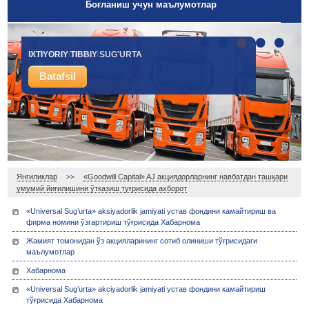
Боғланиш учун маълумотлар
•
•
•
•
•
IXTIYORIY TIBBIY SUG'URTA
YUK SUG'URTASI
Batafsil
Batafsil
Янгиликлар
«Goodwill Capital» AJ акциядорларнинг навбатдан ташқари
>>
умумий йиғилишини ўтказиш туғрисида ахборот
«Universal Sug’urta» aksiyadorlik jamiyati устав фондини камайтириш ва
фирма номини ўзгартириш тўғрисида Хабарнома
Жамият томонидан ўз акцияларининг сотиб олиниши тўғрисидаги
маълумотлар
Хабарнома
«Universal Sug’urta» akciyadorlik jamiyati устав фондини камайтириш
тўғрисида Хабарнома