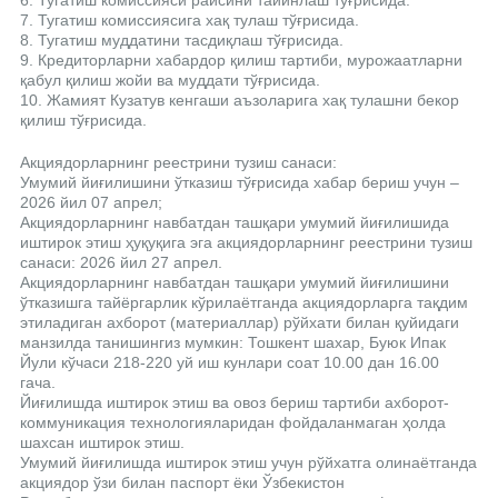
6. Тугатиш комиссияси раисини тайинлаш тўғрисида.
7. Тугатиш комиссиясига хақ тулаш тўғрисида.
8. Тугатиш муддатини тасдиқлаш тўғрисида.
9. Кредиторларни хабардор қилиш тартиби, мурожаатларни
қабул қилиш жойи ва муддати тўғрисида.
10. Жамият Кузатув кенгаши аъзоларига хақ тулашни бекор
қилиш тўғрисида.
Акциядорларнинг реестрини тузиш санаси:
Умумий йиғилишини ўтказиш тўғрисида хабар бериш учун –
2026 йил 07 апрел;
Акциядорларнинг навбатдан ташқари умумий йиғилишида
иштирок этиш ҳуқуқига эга акциядорларнинг реестрини тузиш
санаси: 2026 йил 27 апрел.
Акциядорларнинг навбатдан ташқари умумий йиғилишини
ўтказишга тайёргарлик кўрилаётганда акциядорларга тақдим
этиладиган ахборот (материаллар) рўйхати билан қуйидаги
манзилда танишингиз мумкин: Тошкент шахар, Буюк Ипак
Йули кўчаси 218-220 уй иш кунлари соат 10.00 дан 16.00
гача.
Йиғилишда иштирок этиш ва овоз бериш тартиби ахборот-
коммуникация технологияларидан фойдаланмаган ҳолда
шахсан иштирок этиш.
Умумий йиғилишда иштирок этиш учун рўйхатга олинаётганда
акциядор ўзи билан паспорт ёки Ўзбекистон