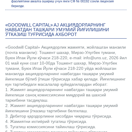
фаолиятини амалга ошириш учун янги СФ № 00192 сонли лицензия
берилди.
«GOODWILL CAPITAL» AJ АКЦИЯДОРЛАРНИНГ
НАВБАТДАН ТАШҚАРИ УМУМИЙ ЙИҒИЛИШИНИ
ЎТКАЗИШ ТУҒРИСИДА АХБОРОТ
«Goodwill Capital» Акциядорлик жамияти, жойлашган манзили
(почта манзили): Тошкент шахар, Мирзо-Улугбек тумани,
Буюк Ипак Йули кўчаси 218-220, e-mail: info@uns.uz, 2026 йил
01 май куни соат 10-00да Тошкент шахар, Мирзо-Улугбек
тумани, Буюк Ипак Йули кўчаси 218-220 уйда жойлашган
манзилда акциядорларнинг навбатдан ташқари умумий
йиғилиши бўлиб ўтиши тўғрисида хабар қилади. Йиғилишнинг
кун тартибидаги масалалар қуйидагилардан иборат:
1. Жамият акциядорларининг навбатдан ташқари умумий
йиғилиши саноқ комиссиясини миқдорий ва шахсий
таркибини тасдиқлаш.
2. Жамият акциядорларининг навбатдан ташқари умумий
йиғилишини ўтказиш тартибини белгилаш.
3. Дебитор қарздорликни хисобдан чиқариш тўғрисида.
4. Жамиятни ихтиёрий тугатиш тўғрисида.
5. Тугатиш комиссиясини тайинлаш тўғрисида.