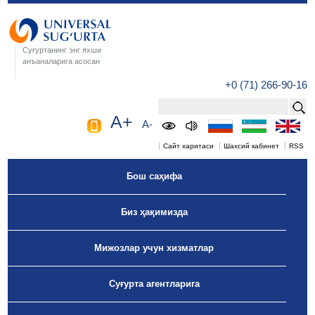
Суғуртанинг энг яхши
анъаналарига асосан
+0 (71) 266-90-16
A+
A-
Сайт харитаси
Шахсий кабинет
RSS
Бош саҳифа
Биз ҳақимизда
Мижозлар учун хизматлар
Суғурта агентларига