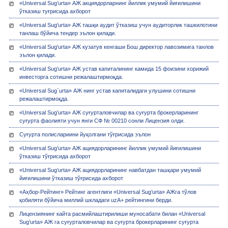
«Universal Sug’urta» АЖ акциядорларнинг йиллик умумий йиғилишини
ўтказиш туғрисида ахборот
«Universal Sug'urta» АЖ ташқи аудит ўтказиш учун аудиторлик ташкилотини
танлаш бўйича тендер эълон қилади.
«Universal Sug'urta» АЖ кузатув кенгаши Бош директор лавозимига танлов
эълон қилади.
«Universal Sug’urta» АЖ устав капиталининг камида 15 фоизини хорижий
инвесторга сотишни режалаштирмоқда.
«Universal Sug`urta» АЖ нинг устав капиталидаги улушини сотишни
режалаштирмоқда.
«Univеrsal Sug’urta» АЖ суғурталовчилар ва суғурта брокерларининг
суғурта фаолияти учун янги СФ № 00210 сонли Лицензия олди.
Суғурта полислариини йуқолгани тўғрисида эълон
«Universal Sug’urta» АЖ ациядорларининг йиллик умумий йиғилишини
ўтказиш тўғрисида ахборот
«Universal Sug’urta» АЖ ациядорларининг навбатдан ташқари умумий
йиғилишини ўтказиш тўғрисида ахборот
«Аҳбор-Рейтинг» Рейтинг агентлиги «Universal Sug’urta» АЖга тўлов
қобиляти бўйича миллий шкладаги uzA+ рейтингини берди.
Лицензиянинг кайта расмийлаштирилиши муносабати билан «Univеrsal
Sug’urta» АЖ га суғурталовчилар ва суғурта брокерларининг суғурта