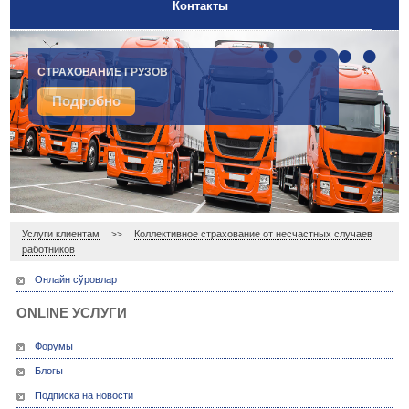
Контакты
•
•
•
•
•
ДОБРОВОЛЬНОЕ МЕДИЦИНСКОЕ СТРАХОВАНИЕ
СТРАХОВАНИЕ ГРУЗОВ
Подробно
Подробно
Услуги клиентам
Коллективное страхование от несчастных случаев
>>
работников
Онлайн сўровлар
ONLINE УСЛУГИ
Форумы
Блогы
Подписка на новости