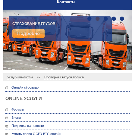
Контакты
•
•
•
•
•
ДОБРОВОЛЬНОЕ МЕДИЦИНСКОЕ СТРАХОВАНИЕ
СТРАХОВАНИЕ ГРУЗОВ
Подробно
Подробно
Услуги клиентам
Проверка статуса полиса
>>
Онлайн сўровлар
ONLINE УСЛУГИ
Форумы
Блогы
Подписка на новости
Купить полис ОСГО ВТС онлайн