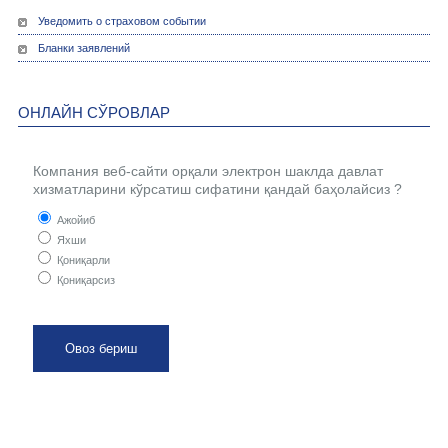
Уведомить о страховом событии
Бланки заявлений
ОНЛАЙН СЎРОВЛАР
Компания веб-сайти орқали электрон шаклда давлат
хизматларини кўрсатиш сифатини қандай баҳолайсиз ?
Ажойиб
Яхши
Қониқарли
Қониқарсиз