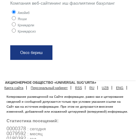
Компания веб-сайтининг иш фаолиятини баҳоланг
Ажойиб
Яхши
Қониқарли
Қониқарсиз
АКЦИОНЕРНОЕ ОБЩЕСТВО «UNIVERSAL SUG'URTA»
Карта сайта
Персональный кабинет
RSS
RU
UZB
ENG
Копирование размещенной на Сайте информации, равно как и цитирование
сведений и сообщений допускается только при условии указания ссылки на
Сайт как на источник информации. При этом не допускается внесение
изменений, добавлений или искажений цитируемой (копируемой) информации.
Статистика посещений:
0000378
: сегодня
0079592
: месяц
0180392
: год