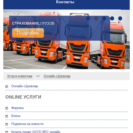
Контакты
•
•
•
•
•
ДОБРОВОЛЬНОЕ МЕДИЦИНСКОЕ СТРАХОВАНИЕ
СТРАХОВАНИЕ ГРУЗОВ
Подробно
Подробно
Услуги клиентам
Онлайн сўровлар
>>
Онлайн сўровлар
ONLINE УСЛУГИ
Форумы
Блогы
Подписка на новости
Купить полис ОСГО ВТС онлайн